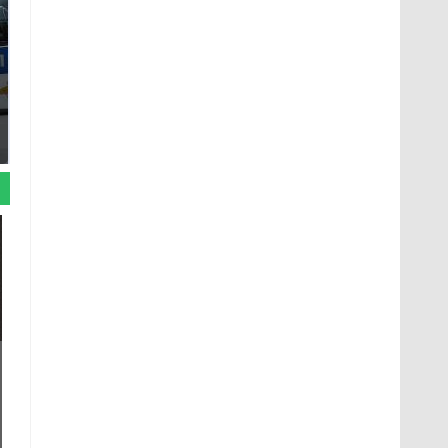
Где будет встреча
На Урале из казны
президентов США и
были украдены 18
России: Европа?
миллионов рублей