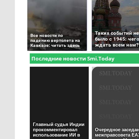
Таких событий н
Все новости по
было с 1945: чег
падению вертолета на
ждать всем нам?
Кавказе: читать здесь