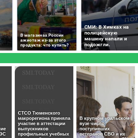
СМИ: В Химках на
е
полицейскую
В магазинах России
о
машину напали и
ажиотаж из-за этого
подожгли.
продукта: что купить?