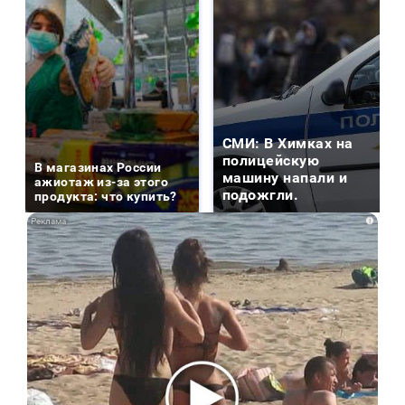
СМИ: В Химках на
полицейскую
В магазинах России
машину напали и
ажиотаж из-за этого
подожгли.
продукта: что купить?
i