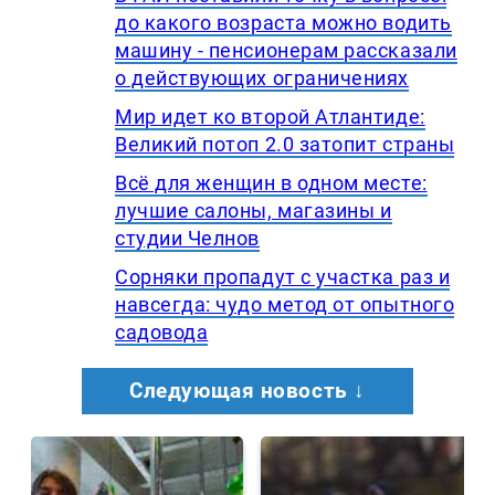
до какого возраста можно водить
машину - пенсионерам рассказали
о действующих ограничениях
Мир идет ко второй Атлантиде:
Великий потоп 2.0 затопит страны
Всё для женщин в одном месте:
лучшие салоны, магазины и
студии Челнов
Сорняки пропадут с участка раз и
навсегда: чудо метод от опытного
садовода
Следующая новость ↓