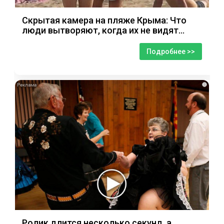
Скрытая камера на пляже Крыма: Что
люди вытворяют, когда их не видят...
Подробнее >>
i
Ролик длится несколько секунд, а