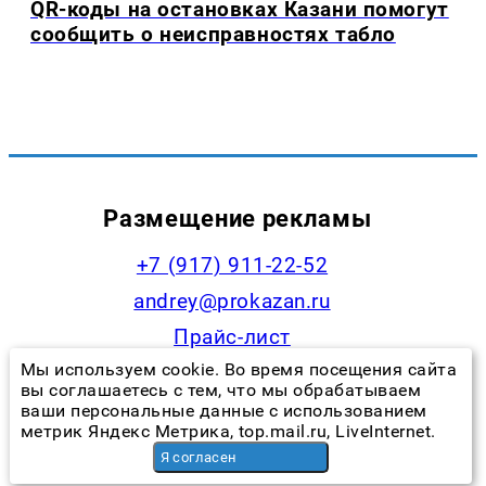
QR-коды на остановках Казани помогут
сообщить о неисправностях табло
Размещение рекламы
+7 (917) 911-22-52
andrey@prokazan.ru
Прайс-лист
Мы используем cookie. Во время посещения сайта
Наши менеджеры
вы соглашаетесь с тем, что мы обрабатываем
ваши персональные данные с использованием
метрик Яндекс Метрика, top.mail.ru, LiveInternet.
Я согласен
Контакты редакции