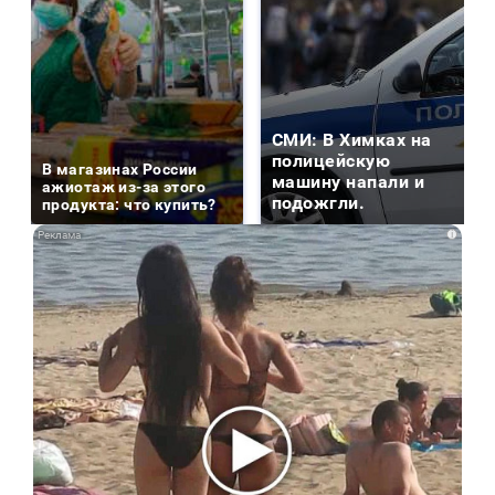
СМИ: В Химках на
полицейскую
В магазинах России
машину напали и
ажиотаж из-за этого
подожгли.
продукта: что купить?
i