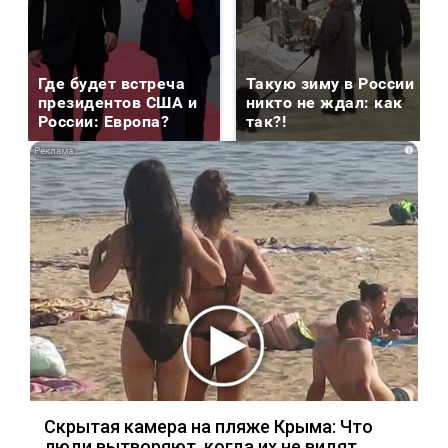
Где будет встреча
Такую зиму в России
президентов США и
никто не ждал: как
России: Европа?
так?!
i
Скрытая камера на пляже Крыма: Что
люди вытворяют, когда их не видят...