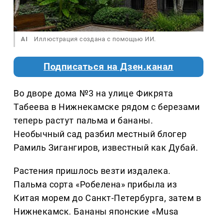
AI
Иллюстрация создана с помощью ИИ.
Подписаться на Дзен.канал
Во дворе дома №3 на улице Фикрята
Табеева в Нижнекамске рядом с березами
теперь растут пальма и бананы.
Необычный сад разбил местный блогер
Рамиль Зигангиров, известный как Дубай.
Растения пришлось везти издалека.
Пальма сорта «Робелена» прибыла из
Китая морем до Санкт-Петербурга, затем в
Нижнекамск. Бананы японские «Musa