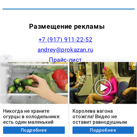
Размещение рекламы
+7 (917) 911-22-52
andrey@prokazan.ru
Прайс-лист
i
i
Наши менеджеры
Контакты редакции
Мы используем cookie. Во время посещения сайта
+7 (922) 335-53-79,
вы соглашаетесь с тем, что мы обрабатываем
Никогда не храните
Королева вагона
ваши персональные данные с использованием
огурцы в холодильнике:
отожгла! Видео не
news@progorodchelny.ru
метрик Яндекс Метрика, top.mail.ru, LiveInternet.
есть один маленький
оставит равнодушным
секрет
Я согласен
Подробнее
Подробнее