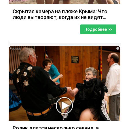
Скрытая камера на пляже Крыма: Что
люди вытворяют, когда их не видят...
Подробнее >>
i
Ролик длится несколько секунд, а