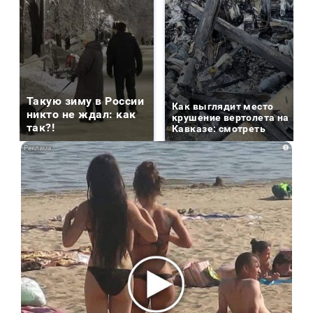
Такую зиму в России
Как выглядит место
никто не ждал: как
крушение вертолета на
так?!
Кавказе: смотреть
i