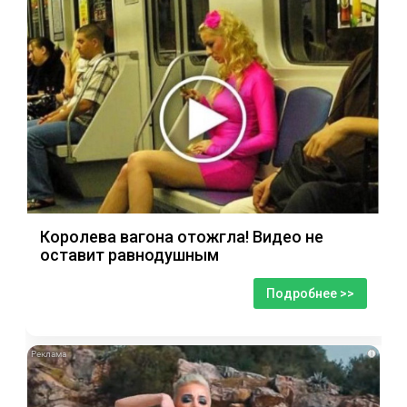
Королева вагона отожгла! Видео не
оставит равнодушным
Подробнее >>
i