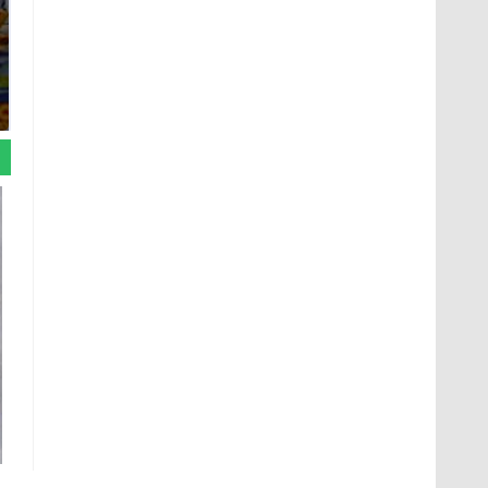
СМИ: В Химках на
полицейскую
Где будет встреча
машину напали и
президентов США и
подожгли.
России: Европа?