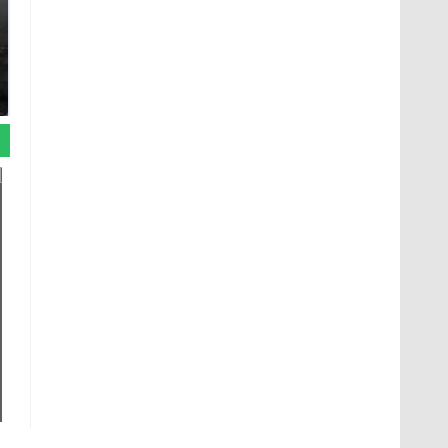
Таких событий не
В магазинах России
было с 1945: чего
ажиотаж из-за этого
ждать всем нам?
продукта: что купить?