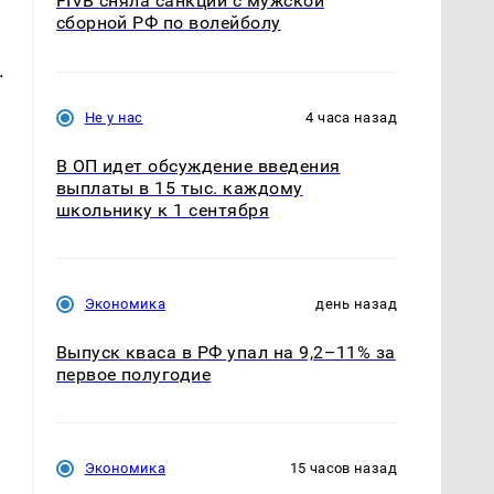
FIVB сняла санкции с мужской
сборной РФ по волейболу
.
Не у нас
4 часа назад
В ОП идет обсуждение введения
выплаты в 15 тыс. каждому
школьнику к 1 сентября
Экономика
день назад
Выпуск кваса в РФ упал на 9,2–11% за
первое полугодие
Экономика
15 часов назад