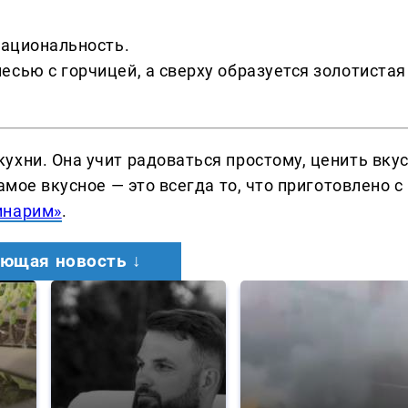
рациональность.
сью с горчицей, а сверху образуется золотистая
ухни. Она учит радоваться простому, ценить вку
амое вкусное — это всегда то, что приготовлено с
инарим»
.
ющая новость ↓