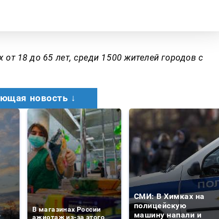
от 18 до 65 лет, среди 1500 жителей городов с
ющая новость ↓
СМИ: В Химках на
е
полицейскую
В магазинах России
о
машину напали и
ажиотаж из-за этого