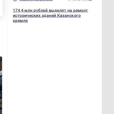
174,4 млн рублей выделят на ремонт
исторических зданий Казанского
кремля
Где будет встреча
Как выглядит место
президентов США и
крушение вертолета на