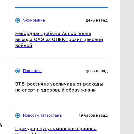
Экономика
день назад
Рекордная добыча Adnoc после
выхода ОАЭ из ОПЕК грозит ценовой
войной
Полезное
день назад
ВТБ: россияне увеличивают расходы
на спорт и здоровый образ жизни
Новости Татарстана
19 часов назад
,
Прокурор Бугульминского района