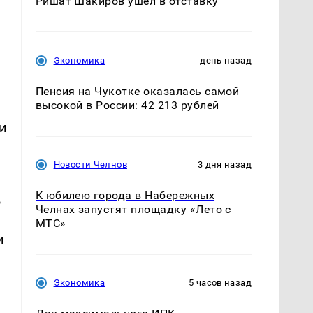
Ришат Шакиров ушел в отставку
Экономика
день назад
Пенсия на Чукотке оказалась самой
высокой в России: 42 213 рублей
и
Новости Челнов
3 дня назад
К юбилею города в Набережных
%
Челнах запустят площадку «Лето с
МТС»
и
Экономика
5 часов назад