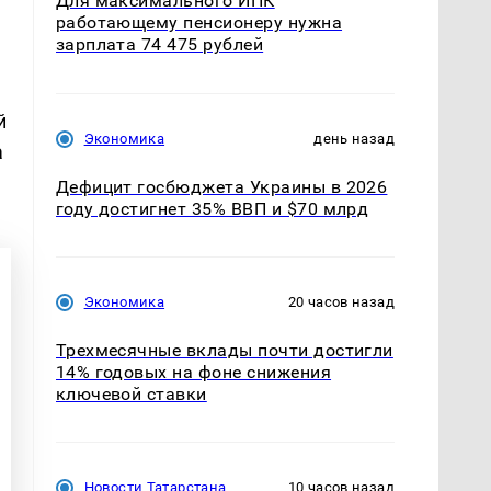
Для максимального ИПК
работающему пенсионеру нужна
зарплата 74 475 рублей
й
Экономика
день назад
а
Дефицит госбюджета Украины в 2026
году достигнет 35% ВВП и $70 млрд
Экономика
20 часов назад
Трехмесячные вклады почти достигли
14% годовых на фоне снижения
ключевой ставки
Новости Татарстана
10 часов назад