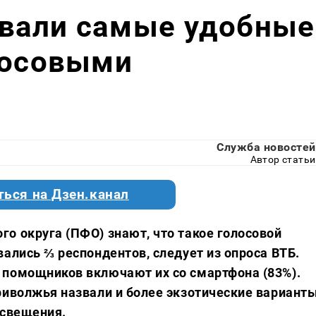
вали самые удобные
лосовыми
Служба новостей
Автор статьи
ться на Дзен.канал
о округа (ПФО) знают, что такое голосовой
ались ⅔ респондентов, следует из опроса ВТБ.
 помощников включают их со смартфона (83%).
риволжья назвали и более экзотические варианты
освещения.