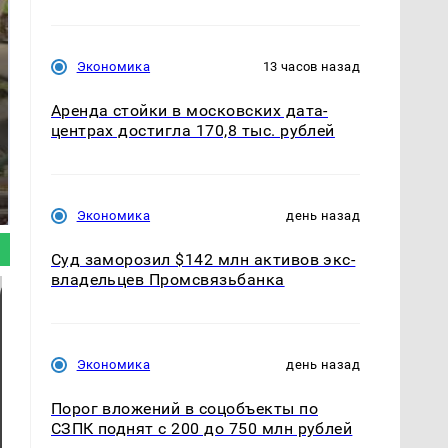
Экономика
13 часов назад
Аренда стойки в московских дата-
центрах достигла 170,8 тыс. рублей
В ОАЭ произошло
Все новости по
жестокое убийство
падению вертолета на
криптомиллионера
Кавказе: читать здесь
Экономика
день назад
Суд заморозил $142 млн активов экс-
владельцев Промсвязьбанка
Экономика
день назад
Порог вложений в соцобъекты по
СЗПК поднят с 200 до 750 млн рублей