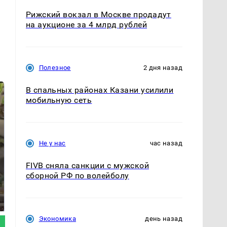
Рижский вокзал в Москве продадут
на аукционе за 4 млрд рублей
Полезное
2 дня назад
В спальных районах Казани усилили
мобильную сеть
Не у нас
час назад
FIVB сняла санкции с мужской
сборной РФ по волейболу
В ОАЭ произошло
Все новости по
жестокое убийство
падению вертолета на
криптомиллионера
Кавказе: читать здесь
Экономика
день назад