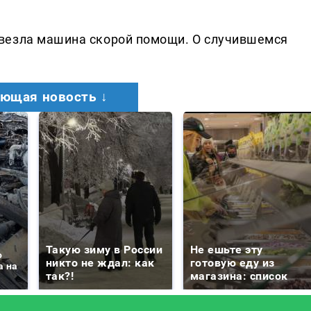
везла машина скорой помощи. О случившемся
ющая новость ↓
Такую зиму в России
Не ешьте эту
о
никто не ждал: как
готовую еду из
а на
так?!
магазина: список