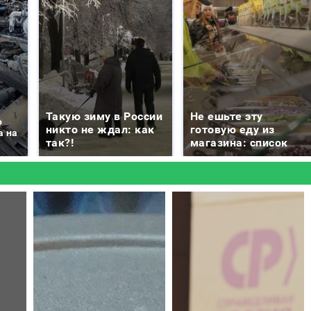
Такую зиму в России
Не ешьте эту
о
никто не ждал: как
готовую еду из
а на
так?!
магазина: список