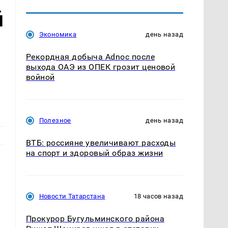
й
Экономика
день назад
Рекордная добыча Adnoc после
выхода ОАЭ из ОПЕК грозит ценовой
войной
Полезное
день назад
ВТБ: россияне увеличивают расходы
на спорт и здоровый образ жизни
Новости Татарстана
18 часов назад
Прокурор Бугульминского района