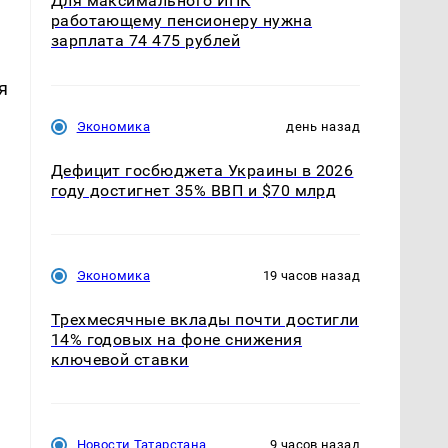
Для максимального ИПК
работающему пенсионеру нужна
зарплата 74 475 рублей
я
Экономика
день назад
Дефицит госбюджета Украины в 2026
году достигнет 35% ВВП и $70 млрд
Экономика
19 часов назад
Трехмесячные вклады почти достигли
14% годовых на фоне снижения
ключевой ставки
ы
Новости Татарстана
9 часов назад