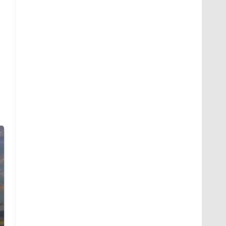
СМИ: В Химках на
полицейскую