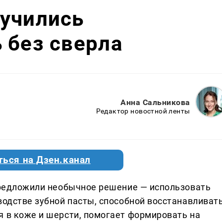
аучились
 без сверла
Анна Сальникова
Редактор новостной ленты
ться на Дзен.канал
 предложили необычное решение — использовать
водстве зубной пасты, способной восстанавливат
я в коже и шерсти, помогает формировать на