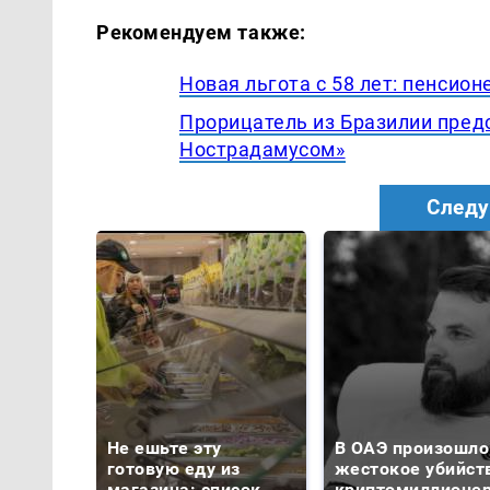
Рекомендуем также:
Новая льгота с 58 лет: пенсио
Прорицатель из Бразилии пред
Нострадамусом»
Следу
Не ешьте эту
В ОАЭ произошло
готовую еду из
жестокое убийст
магазина: список
криптомиллионе