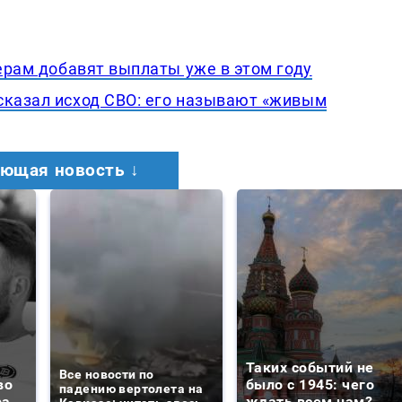
нерам добавят выплаты уже в этом году
сказал исход СВО: его называют «живым
ющая новость ↓
Таких событий не
Все новости по
во
было с 1945: чего
падению вертолета на
ра
ждать всем нам?