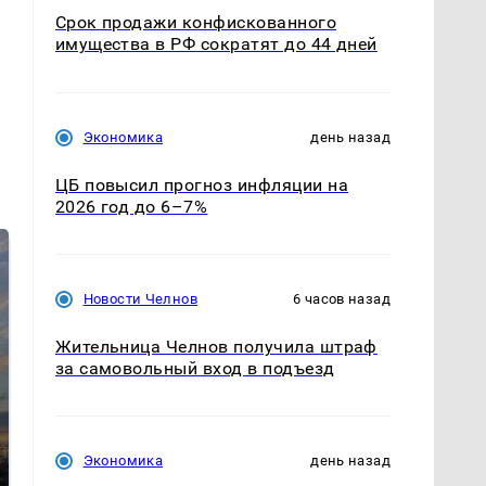
Срок продажи конфискованного
имущества в РФ сократят до 44 дней
Экономика
день назад
ЦБ повысил прогноз инфляции на
2026 год до 6–7%
Новости Челнов
6 часов назад
Жительница Челнов получила штраф
за самовольный вход в подъезд
СМИ: В Химках на
полицейскую
В магазинах России
Экономика
день назад
машину напали и
ажиотаж из-за этого
подожгли.