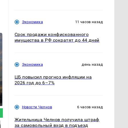
Экономика
11 часов назад
Срок продажи конфискованного
имущества в РФ сократят до 44 дней
Экономика
день назад
ЦБ повысил прогноз инфляции на
2026 год до 6–7%
СМИ: В Химках на
полицейскую
В магазинах России
машину напали и
ажиотаж из-за этого
подожгли.
продукта: что купить?
Новости Челнов
6 часов назад
Жительница Челнов получила штраф
за самовольный вход в подъезд