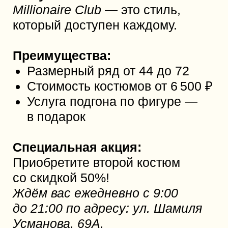
вам уникальные туры для
идеального свадебного отдыха.
Мы работаем с более чем 70
туроператорами и предлагаем
онлайн поиск туров 24/7, чтобы
вы могли найти лучший вариант
для себя в любое время.
Преимущества:
Индивидуальный подход
—
учитываются все пожелания
клиента и подбирается
оптимальный тур
Широкий выбор туров
—
от экзотических путешествий
до спокойного отдыха
Квалифицированные
специалисты
— помощь
на каждом этапе подготовки
поездки
Гарантия безопасности
— все