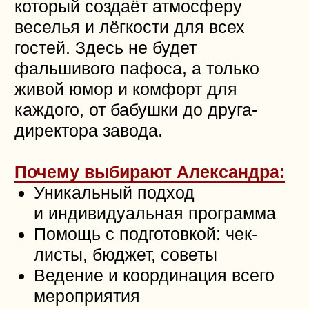
LAV БУКЕТ — цветы, которые
делают каждый момент
незабываемым!
В цветочном магазине
LAV БУКЕТ
создаются уникальные букеты,
которые подчеркнут стиль
и атмосферу вашего торжества.
Будь то свадьба, день рождения
или юбилей — флористы LAV
БУКЕТ оформят событие так,
чтобы оно стало по-настоящему
особенным.
Почему выбирают LAV БУКЕТ:
Индивидуальные букеты под
любой случай