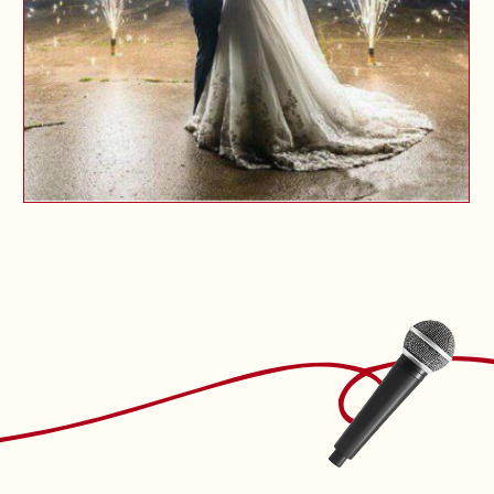
Акция для читателей:
При заказе ведущего
по промокоду
progorod
— скидка 10 000 рублей или
подарок молодоженам!
Свадьба, которая запомнится.
Напишите или позвоните по
номеру
+7 937 587-07-39
,
и Александр сделает ваш день
идеальным!
Узнать подробности на сайте...