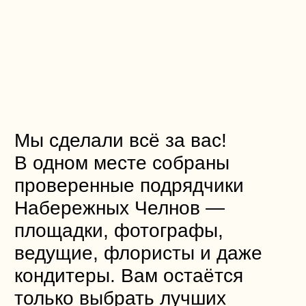
вдохновение и практические
советы. Готовы создать
идеальную свадьбу?
Начинаем!
​Магазин салютов
Машиностроительная
улица, 121а