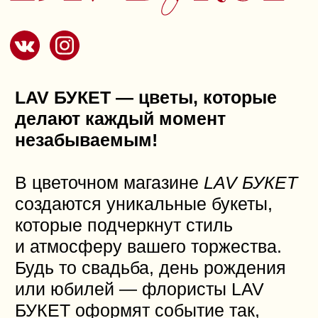
бюджета и вкуса
Мобильные боксы с красивой
упаковкой — не требуется
сервировка
Полное сопровождение —
от составления меню
до получения заказа
Выбирая LIME FURSHET,
клиенты экономят время
и получают идеально
оформленный и вкусный стол
для своего мероприятия!