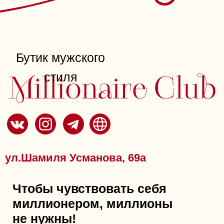
Туристическая
компания
Проспект Мира, 49б
ТЦ "Палитра" 5 этаж, 19
офис
Туристическая компания New
World — туры вашей мечты
Компания
New World
предлагает