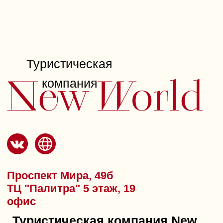
праздника, превращая его
в незабываемое событие.
Что вас ждет:
Просторный зал без колонн,
вмещающий до 60 человек.
Панорамные окна высотой 5
метров, через которые
открывается вид на реку
и лес — незаменимый фон для
красивых свадебных снимков.
Веранда, окруженная зеленью,
для спокойных моментов
в компании близких.
Собственная
профессионально
оборудованная кухня для
обслуживания мероприятий
любого масштаба.
Бесплатный Wi-Fi на всей
территории для вашего