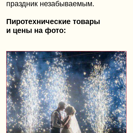
Забудьте скучные тосты
и шаблонные конкурсы!
Александр Степанов — ведущий,
который создаёт атмосферу
веселья и лёгкости для всех
гостей. Здесь не будет
фальшивого пафоса, а только
живой юмор и комфорт для
каждого, от бабушки до друга-
директора завода.
Почему выбирают Александра:
Уникальный подход
и индивидуальная программа
Помощь с подготовкой: чек-
листы, бюджет, советы
Ведение и координация всего
мероприятия
Спокойствие даже
в непредвиденных ситуациях