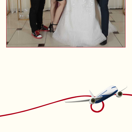
Банкетный зал
г. Набережные Челны, 1-й
Цыганский пер., 14, стр. 4
Банкетный зал «Слободы» —
идеальное место для вашей
свадьбы
На берегу Камы, в живописном
уголке Боровецкого леса,
расположен банкетный зал
«Слободы», который идеально
сочетает классику
и современность. Это место
создаст атмосферу для вашего