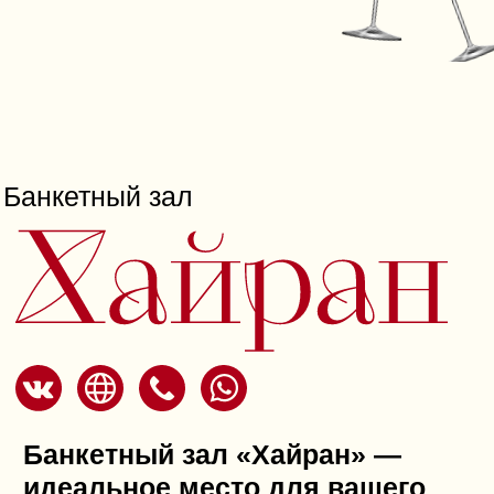
Гостевой дом
СНТ " Санаръ"
ул. Майская, 4в
Аренда уютного дома
у озера — идеальное место для
отдыха
Сдается в аренду двухэтажный
комфортный дом на живописном
берегу озера, где каждый уголок
создан для вашего удобства