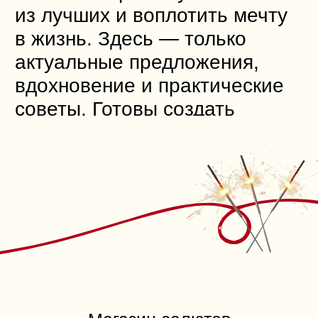
«Салют Челны» — гарантия
низкой цены от официального
дилера!
Магазин пиротехники «Салют
Челны» предлагает широкий
ассортимент фейерверков,
салютов, петард и других
пиротехнических изделий
от проверенных поставщиков.
Компания гарантирует высокое
качество своей продукции
и предоставляет всю
необходимую информацию для
удобства клиентов.
Консультанты магазина помогут
выбрать идеальный фейерверк
для любого праздника, а также
предложат видео-презентацию
для каждого изделия.
Специалисты знают, как сделать