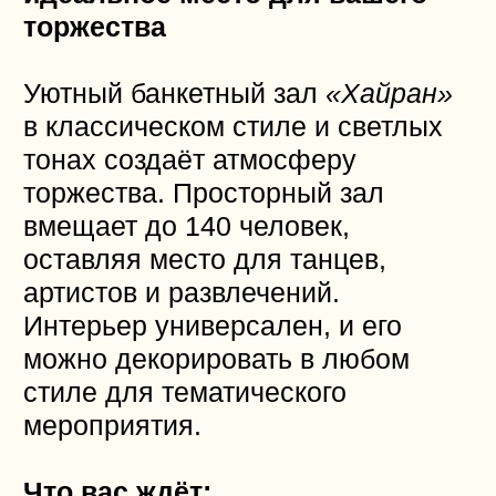
и расслабления.
Почему стоит выбрать Дом У
Озера?
Уютный интерьер
—
на первом этаже находится
холл, кухня и сауна,
а на втором этаже —
просторный зал с бильярдом
и теннисом, две спальни для
комфортного отдыха.
Полное оснащение
—
кондиционеры, холодильник,
микроволновка, телевизор,
интернет, посуда и чистое
белье — все, что нужно для
вашего отдыха.
Активный отдых
— для
любителей активных
развлечений предоставляем
саб-доски, каяки и лодку,