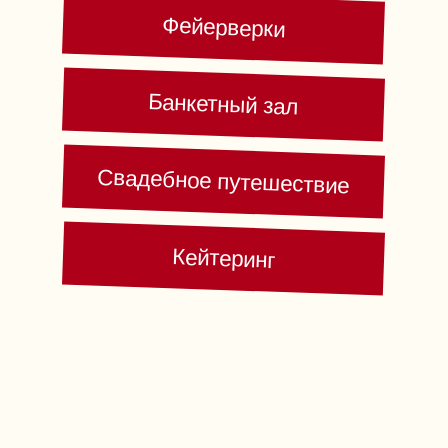
Мы сделали всё за вас!
В одном месте собраны
проверенные подрядчики
Набережных Челнов —
площадки, фотографы,
ведущие, флористы и даже
кондитеры. Вам остаётся
только выбрать лучших
из лучших и воплотить мечту
в жизнь. Здесь — только
актуальные предложения,