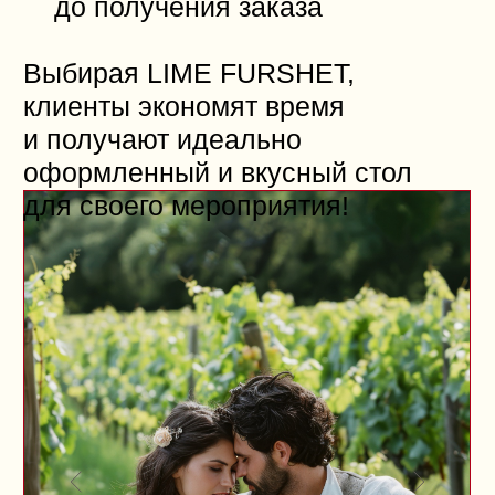
Европейская, татарская
и кавказская кухня для
разнообразного праздничного
стола
Мероприятия «Халяль»
с соблюдением всех
национальных традиций
Индивидуальный подход
и помощь в организации
Удобные способы расчёта
и приемлемые цены
Команда профессионалов
организует любые события:
свадьбы, юбилеи, корпоративы,
фуршеты, кофе-брейки и бизнес-
ужины.
«Хайран»
— ваш
праздник с удовольствием
и заботой!