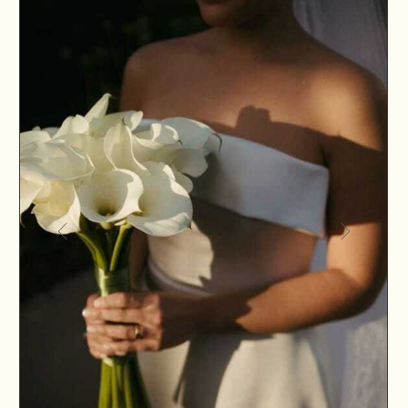
ул.Шамиля Усманова, 69а
Чтобы чувствовать себя
миллионером, миллионы
не нужны!
Millionaire Club
— это стиль,
который доступен каждому.
Преимущества:
Размерный ряд от 44 до 72
Стоимость костюмов от 6 500 ₽
Услуга подгона по фигуре —
в подарок
Специальная акция:
Приобретите второй костюм
со скидкой 50%!