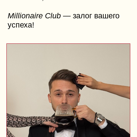
туры соответствуют самым
высоким стандартам
Круглосуточная
поддержка
— готовы помочь
в любое время
Каждый месяц в New World
проходит
розыгрыш чемодана
— успей поучавствовать!
New World
— это ваш путь
к беззаботным путешествиям
и незабываемым впечатлениям!