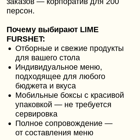
Банкетный зал «Хайран» —
идеальное место для вашего
торжества
Уютный банкетный зал
«Хайран»
в классическом стиле и светлых
тонах создаёт атмосферу
торжества. Просторный зал
вмещает до 140 человек,
оставляя место для танцев,
артистов и развлечений.
Интерьер универсален, и его
можно декорировать в любом
стиле для тематического
мероприятия.
Что вас ждёт: