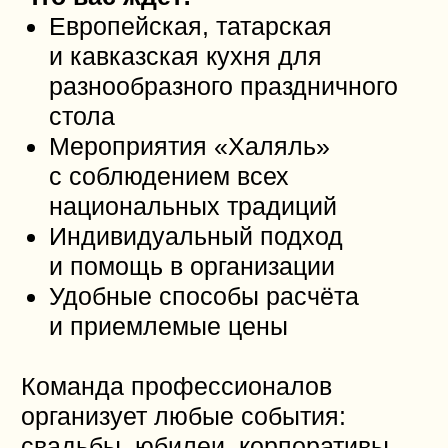
а также мангальную зону для
уютных вечеров на свежем
воздухе.
Идеально для:
Уединенного отдыха
Семейных встреч
Небольших мероприятий или
вечеринок
Забронируйте Дом У Озера
и наслаждайтесь отдыхом
в окружении природы!