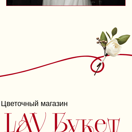
Регина — фуршетный мастер
LIME FURSHET: идеальный
стол для вашего торжества
Регина — специалист
по организации фуршетов с 2023
года, успешно выполнившая
более 1000 заказов
и обслужившая 500 довольных
клиентов. Среди крупных
заказов — корпоратив для 200
персон.
Почему выбирают LIME
FURSHET:
Отборные и свежие продукты
для вашего стола
Индивидуальное меню,
подходящее для любого