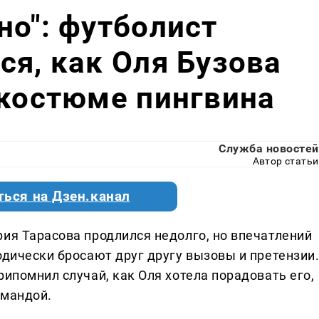
но": футболист
ся, как Оля Бузова
 костюме пингвина
Служба новостей
Автор статьи
ться на Дзен.канал
рия Тарасова продлился недолго, но впечатлений
одически бросают друг другу вызовы и претензии
рипомнил случай, как Оля хотела порадовать его,
омандой.