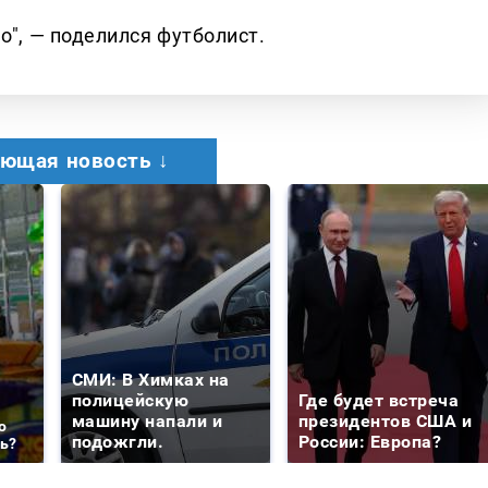
о", — поделился футболист.
ющая новость ↓
СМИ: В Химках на
полицейскую
Где будет встреча
машину напали и
президентов США и
о
подожгли.
России: Европа?
ть?