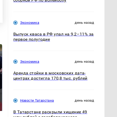
сборной РФ по волейболу
Экономика
день назад
Выпуск кваса в РФ упал на 9,2–11% за
первое полугодие
Экономика
день назад
Аренда стойки в московских дата-
центрах достигла 170,8 тыс. рублей
Такую зиму в России
На Урале из казны
никто не ждал: как
были украдены 18
Новости Татарстана
день назад
так?!
миллионов рублей
В Татарстане раскрыли хищение 49