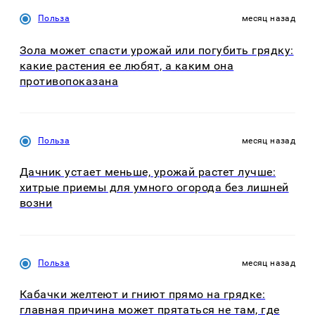
Польза
месяц назад
Зола может спасти урожай или погубить грядку:
какие растения ее любят, а каким она
противопоказана
Польза
месяц назад
Дачник устает меньше, урожай растет лучше:
хитрые приемы для умного огорода без лишней
возни
Польза
месяц назад
Кабачки желтеют и гниют прямо на грядке:
главная причина может прятаться не там, где