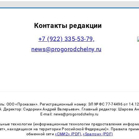
Контакты редакции
+7 (922) 335-53-79,
news@progorodchelny.ru
: ООО «Проказан». Регистрационный номер: ЭЛ № ФС 77-74496 от 14.12
 Директор: Сидоркин Андрей Валерьевич. Главный редактор: Шарова Анас
E-mail: news@progorodchelny.ru
ные технологии (информационные технологии предоставления информаци
ет», находящихся на территории Российской Федерации)». Правила прим
обменной сети
«СМИ2» (PDF)
,
«Sparrow» (PDF)