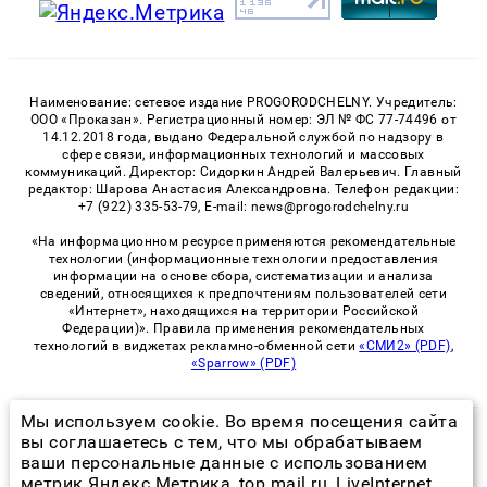
Наименование: сетевое издание PROGORODCHELNY. Учредитель:
ООО «Проказан». Регистрационный номер: ЭЛ № ФС 77-74496 от
14.12.2018 года, выдано Федеральной службой по надзору в
сфере связи, информационных технологий и массовых
коммуникаций. Директор: Сидоркин Андрей Валерьевич. Главный
редактор: Шарова Анастасия Александровна. Телефон редакции:
+7 (922) 335-53-79, E-mail: news@progorodchelny.ru
«На информационном ресурсе применяются рекомендательные
технологии (информационные технологии предоставления
информации на основе сбора, систематизации и анализа
сведений, относящихся к предпочтениям пользователей сети
«Интернет», находящихся на территории Российской
Федерации)». Правила применения рекомендательных
технологий в виджетах рекламно-обменной сети
«СМИ2» (PDF)
,
«Sparrow» (PDF)
Мы используем cookie. Во время посещения сайта
© 2026 «PROGorodChelny» | Все права защищены
вы соглашаетесь с тем, что мы обрабатываем
ваши персональные данные с использованием
Возрастная категория сайта 16+
метрик Яндекс Метрика, top.mail.ru, LiveInternet.