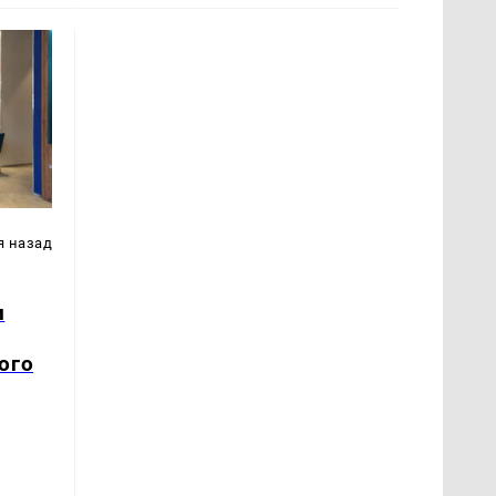
я назад
и
ого