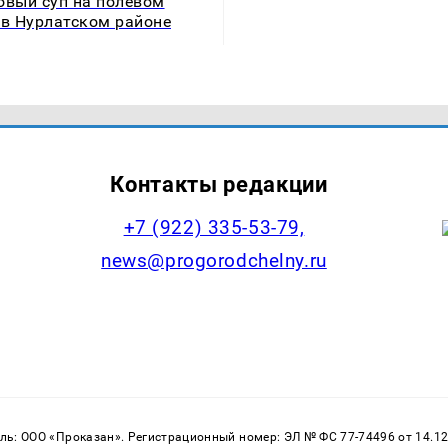
овый суп на полевом
 в Нурлатском районе
Контакты редакции
+7 (922) 335-53-79,
news@progorodchelny.ru
: ООО «Проказан». Регистрационный номер: ЭЛ № ФС 77-74496 от 14.12