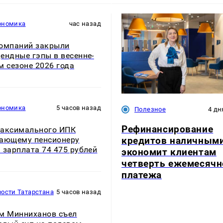
ономика
час назад
омпаний закрыли
ендные гэпы в весенне-
м сезоне 2026 года
ономика
5 часов назад
Полезное
4 дн
Рефинансирование
аксимального ИПК
кредитов наличным
ающему пенсионеру
 зарплата 74 475 рублей
экономит клиентам
четверть ежемесячн
платежа
ости Татарстана
5 часов назад
м Минниханов съел