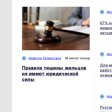
Эк
67% к
дивид
летне
Эк
Новости Татарстана
38 минут назад
Для м
Правила тишины жильцов
работ
не имеют юридической
нужна
силы
Нов
Руста