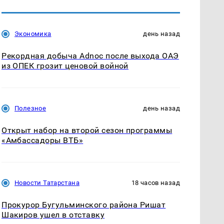
Экономика
день назад
Рекордная добыча Adnoc после выхода ОАЭ
из ОПЕК грозит ценовой войной
Полезное
день назад
Открыт набор на второй сезон программы
«Амбассадоры ВТБ»
Новости Татарстана
18 часов назад
Прокурор Бугульминского района Ришат
Шакиров ушел в отставку