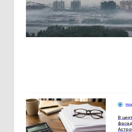
Нов
В цен
фасад
Астро