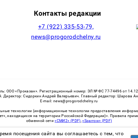
Контакты редакции
+7 (922) 335-53-79,
news@progorodchelny.ru
: ООО «Проказан». Регистрационный номер: ЭЛ № ФС 77-74496 от 14.12
 Директор: Сидоркин Андрей Валерьевич. Главный редактор: Шарова Анас
E-mail: news@progorodchelny.ru
ные технологии (информационные технологии предоставления информаци
ет», находящихся на территории Российской Федерации)». Правила прим
обменной сети
«СМИ2» (PDF)
,
«Sparrow» (PDF)
ремя посещения сайта вы соглашаетесь с тем, что