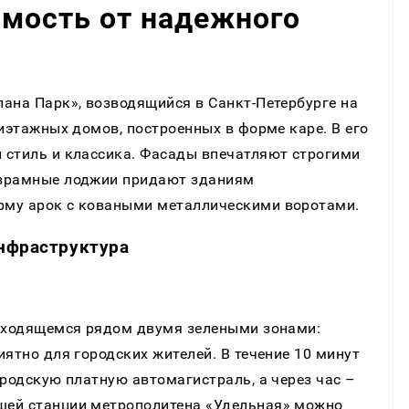
мость от надежного
ана Парк», возводящийся в Санкт-Петербурге на
тиэтажных домов, построенных в форме каре. В его
 стиль и классика. Фасады впечатляют строгими
езрамные лоджии придают зданиям
рму арок с коваными металлическими воротами.
нфраструктура
находящемся рядом двумя зелеными зонами:
ятно для городских жителей. В течение 10 минут
ородскую платную автомагистраль, а через час –
шей станции метрополитена «Удельная» можно