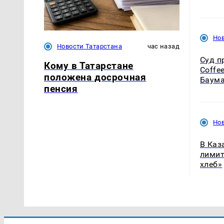
Нов
Новости Татарстана
час назад
Суд п
Кому в Татарстане
Coffe
положена досрочная
Баума
пенсия
Нов
В Каз
лими
хлеб»