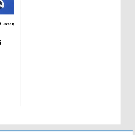
й назад
й