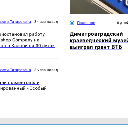
ости Татарстана
3 часа назад
Полезное
6 дне
Димитровградский
риостановил работу
краеведческий музе
eshop Company на
на в Казани на 30 суток
выиграл грант ВТБ
ости Татарстана
3 часа назад
ани презентовали
тированный «Особый