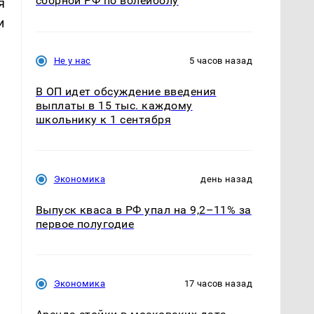
сборной РФ по волейболу
я
и
Не у нас
5 часов назад
В ОП идет обсуждение введения
выплаты в 15 тыс. каждому
школьнику к 1 сентября
Экономика
день назад
Выпуск кваса в РФ упал на 9,2–11% за
первое полугодие
и
Экономика
17 часов назад