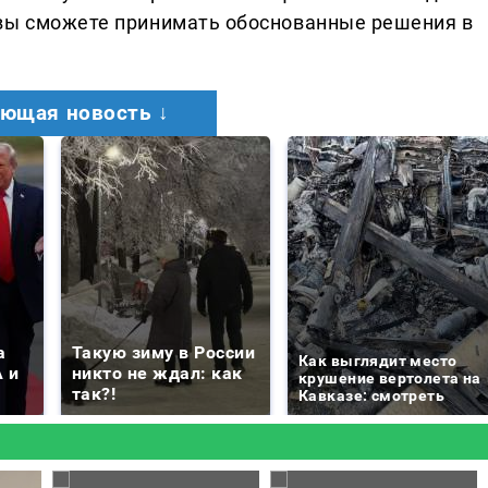
 вы сможете принимать обоснованные решения в
ющая новость ↓
а
Такую зиму в России
Как выглядит место
 и
никто не ждал: как
крушение вертолета на
так?!
Кавказе: смотреть