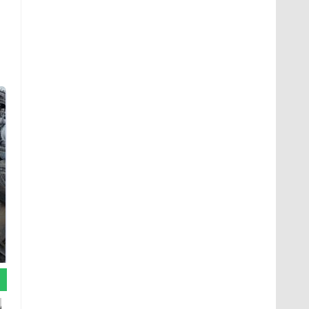
На Урале из казны
Не ешьте эту
были украдены 18
готовую еду из
миллионов рублей
магазина: список