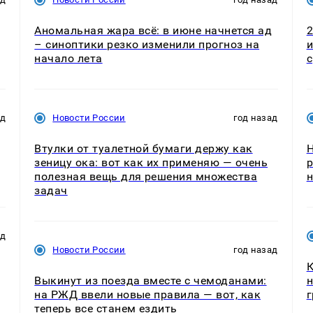
Аномальная жара всё: в июне начнется ад
2
– синоптики резко изменили прогноз на
и
начало лета
с
ад
Новости России
год назад
Втулки от туалетной бумаги держу как
Н
зеницу ока: вот как их применяю — очень
р
полезная вещь для решения множества
н
задач
ад
Новости России
год назад
К
Выкинут из поезда вместе с чемоданами:
н
на РЖД ввели новые правила — вот, как
г
теперь все станем ездить