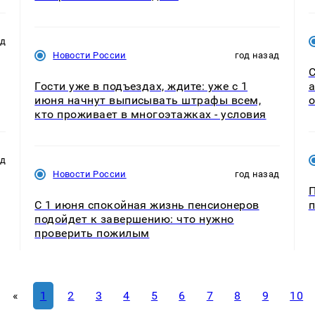
ад
Новости России
год назад
С
Гости уже в подъездах, ждите: уже с 1
а
июня начнут выписывать штрафы всем,
о
кто проживает в многоэтажках - условия
ад
Новости России
год назад
П
С 1 июня спокойная жизнь пенсионеров
подойдет к завершению: что нужно
проверить пожилым
«
1
2
3
4
5
6
7
8
9
10