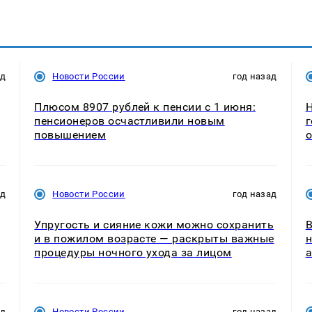
ад
Новости России
год назад
Плюсом 8907 рублей к пенсии с 1 июня:
Н
пенсионеров осчастливили новым
г
повышением
о
ад
Новости России
год назад
Упругость и сияние кожи можно сохранить
В
и в пожилом возрасте — раскрыты важные
н
процедуры ночного ухода за лицом
а
ад
Новости России
год назад