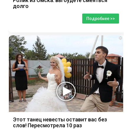
Ролик из Омска: вы будете смеяться
долго
Подробнее >>
i
Этот танец невесты оставит вас без
слов! Пересмотрела 10 раз