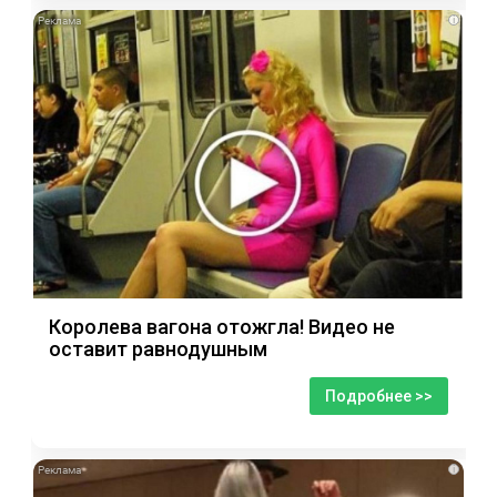
i
Королева вагона отожгла! Видео не
оставит равнодушным
Подробнее >>
i