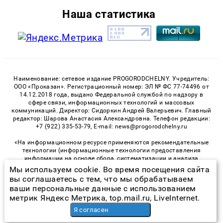
Наша статистика
Наименование: сетевое издание PROGORODCHELNY. Учредитель:
ООО «Проказан». Регистрационный номер: ЭЛ № ФС 77-74496 от
14.12.2018 года, выдано Федеральной службой по надзору в
сфере связи, информационных технологий и массовых
коммуникаций. Директор: Сидоркин Андрей Валерьевич. Главный
редактор: Шарова Анастасия Александровна. Телефон редакции:
+7 (922) 335-53-79, E-mail: news@progorodchelny.ru
«На информационном ресурсе применяются рекомендательные
технологии (информационные технологии предоставления
информации на основе сбора, систематизации и анализа
сведений, относящихся к предпочтениям пользователей сети
Мы используем cookie. Во время посещения сайта
«Интернет», находящихся на территории Российской
вы соглашаетесь с тем, что мы обрабатываем
Федерации)». Правила применения рекомендательных
ваши персональные данные с использованием
технологий в виджетах рекламно-обменной сети
«СМИ2» (PDF)
,
метрик Яндекс Метрика, top.mail.ru, LiveInternet.
«Sparrow» (PDF)
Я согласен