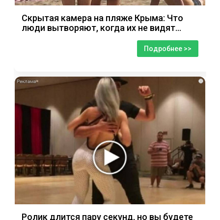
Скрытая камера на пляже Крыма: Что
люди вытворяют, когда их не видят...
Подробнее >>
i
Ролик длится пару секунд, но вы будете