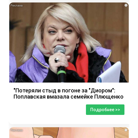
i
"Потеряли стыд в погоне за "Диором":
Поплавская вмазала семейке Плющенко
Подробнее >>
i