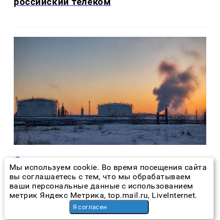
российский телеком
Экономика
5 часов назад
Мы используем cookie. Во время посещения сайта
вы соглашаетесь с тем, что мы обрабатываем
Германия не будет закупать газ для
ваши персональные данные с использованием
хранилищ, Европе грозит рост цен
метрик Яндекс Метрика, top.mail.ru, LiveInternet.
зимой
Я согласен