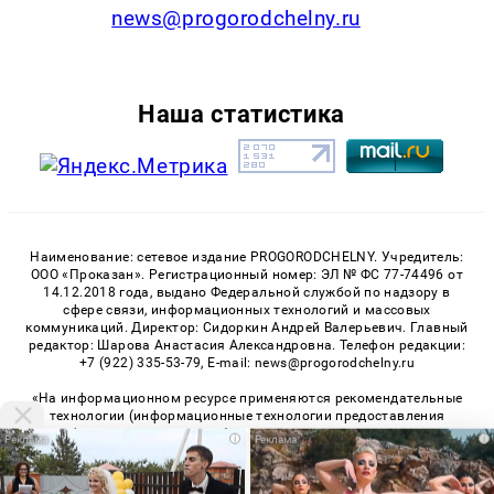
news@progorodchelny.ru
Наша статистика
Наименование: сетевое издание PROGORODCHELNY. Учредитель:
ООО «Проказан». Регистрационный номер: ЭЛ № ФС 77-74496 от
14.12.2018 года, выдано Федеральной службой по надзору в
сфере связи, информационных технологий и массовых
коммуникаций. Директор: Сидоркин Андрей Валерьевич. Главный
редактор: Шарова Анастасия Александровна. Телефон редакции:
+7 (922) 335-53-79, E-mail: news@progorodchelny.ru
«На информационном ресурсе применяются рекомендательные
технологии (информационные технологии предоставления
информации на основе сбора, систематизации и анализа
i
i
сведений, относящихся к предпочтениям пользователей сети
«Интернет», находящихся на территории Российской
Федерации)». Правила применения рекомендательных