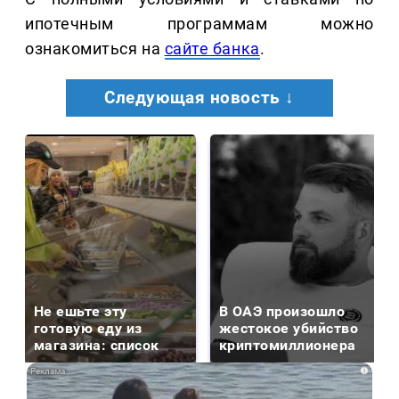
ипотечным программам можно
ознакомиться на
сайте банка
.
Следующая новость ↓
Не ешьте эту
В ОАЭ произошло
готовую еду из
жестокое убийство
магазина: список
криптомиллионера
i