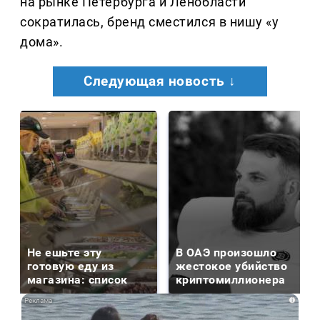
на рынке Петербурга и Ленобласти
сократилась, бренд сместился в нишу «у
дома».
Следующая новость ↓
Не ешьте эту
В ОАЭ произошло
готовую еду из
жестокое убийство
магазина: список
криптомиллионера
i