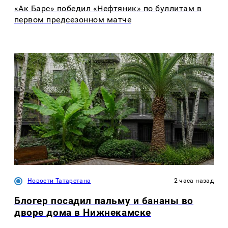
«Ак Барс» победил «Нефтяник» по буллитам в
первом предсезонном матче
Новости Татарстана
2 часа назад
Блогер посадил пальму и бананы во
дворе дома в Нижнекамске