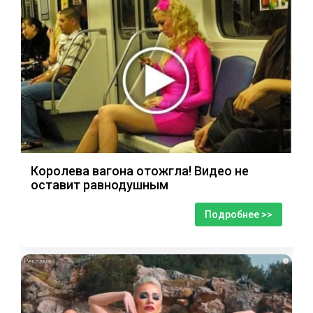
Королева вагона отожгла! Видео не
оставит равнодушным
Подробнее >>
i