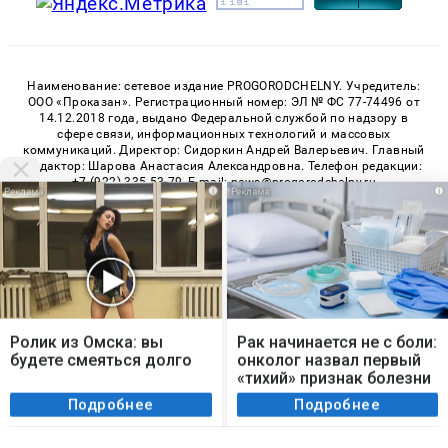
Наименование: сетевое издание PROGORODCHELNY. Учредитель:
ООО «Проказан». Регистрационный номер: ЭЛ № ФС 77-74496 от
14.12.2018 года, выдано Федеральной службой по надзору в
сфере связи, информационных технологий и массовых
коммуникаций. Директор: Сидоркин Андрей Валерьевич. Главный
редактор: Шарова Анастасия Александровна. Телефон редакции:
+7 (922) 335-53-79, E-mail: news@progorodchelny.ru
i
i
«На информационном ресурсе применяются рекомендательные
технологии (информационные технологии предоставления
информации на основе сбора, систематизации и анализа
сведений, относящихся к предпочтениям пользователей сети
«Интернет», находящихся на территории Российской
Федерации)». Правила применения рекомендательных
технологий в виджетах рекламно-обменной сети
«СМИ2» (PDF)
,
Мы используем cookie. Во время посещения сайта
«Sparrow» (PDF)
вы соглашаетесь с тем, что мы обрабатываем
Ролик из Омска: вы
Рак начинается не с боли:
ваши персональные данные с использованием
будете смеяться долго
онколог назвал первый
метрик Яндекс Метрика, top.mail.ru, LiveInternet.
«тихий» признак болезни
© 2026 «PROGorodChelny» | Все права защищены
Я согласен
Подробнее
Подробнее
Возрастная категория сайта 16+
Политика конфиденциальности