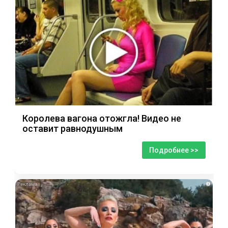
Королева вагона отожгла! Видео не
оставит равнодушным
Подробнее >>
i