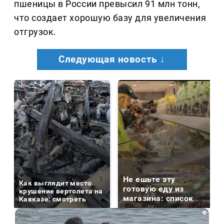
пшеницы в России превысил 91 млн тонн,
что создает хорошую базу для увеличения
отгрузок.
Следующая новость ↓
Не ешьте эту
Как выглядит место
готовую еду из
крушение вертолета на
магазина: список
Кавказе: смотреть
i