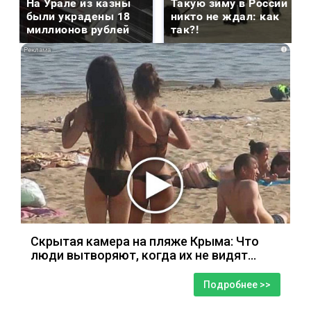
На Урале из казны
Такую зиму в России
были украдены 18
никто не ждал: как
миллионов рублей
так?!
i
Скрытая камера на пляже Крыма: Что
люди вытворяют, когда их не видят...
Подробнее >>