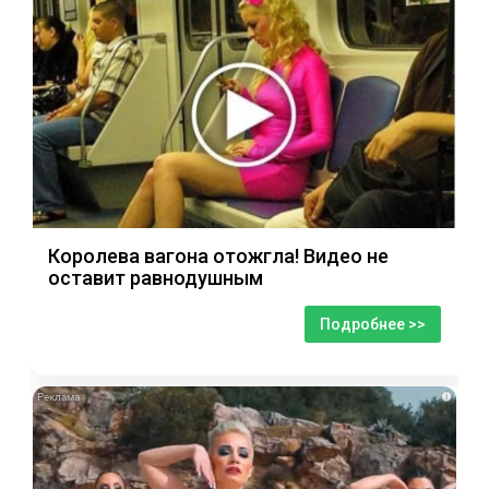
Королева вагона отожгла! Видео не
оставит равнодушным
Подробнее >>
i