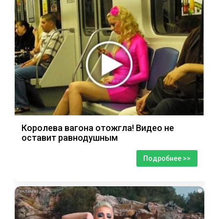
Королева вагона отожгла! Видео не
оставит равнодушным
Подробнее >>
i