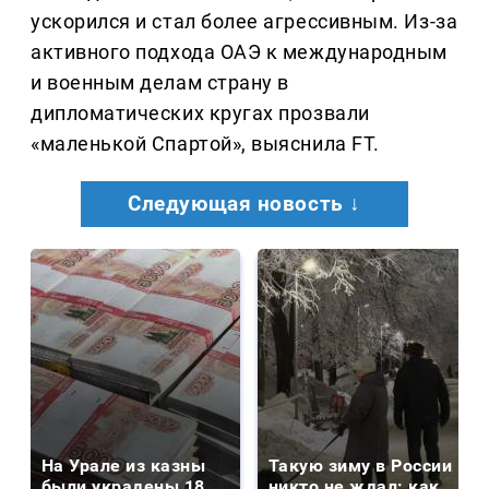
ускорился и стал более агрессивным. Из-за
активного подхода ОАЭ к международным
и военным делам страну в
дипломатических кругах прозвали
«маленькой Спартой», выяснила FT.
Следующая новость ↓
На Урале из казны
Такую зиму в России
были украдены 18
никто не ждал: как