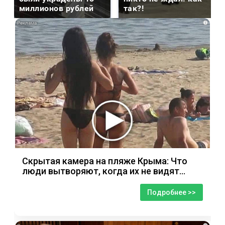
миллионов рублей
так?!
i
Скрытая камера на пляже Крыма: Что
люди вытворяют, когда их не видят...
Подробнее >>