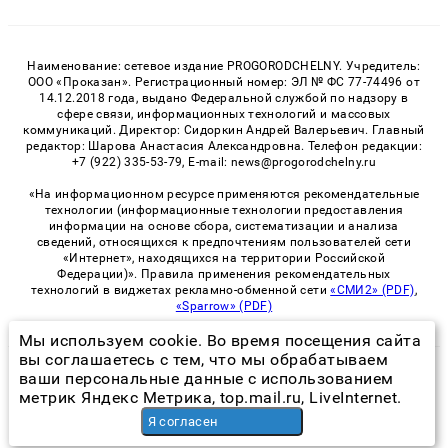
Наименование: сетевое издание PROGORODCHELNY. Учредитель:
ООО «Проказан». Регистрационный номер: ЭЛ № ФС 77-74496 от
14.12.2018 года, выдано Федеральной службой по надзору в
сфере связи, информационных технологий и массовых
коммуникаций. Директор: Сидоркин Андрей Валерьевич. Главный
редактор: Шарова Анастасия Александровна. Телефон редакции:
+7 (922) 335-53-79, E-mail: news@progorodchelny.ru
«На информационном ресурсе применяются рекомендательные
технологии (информационные технологии предоставления
информации на основе сбора, систематизации и анализа
сведений, относящихся к предпочтениям пользователей сети
«Интернет», находящихся на территории Российской
Федерации)». Правила применения рекомендательных
технологий в виджетах рекламно-обменной сети
«СМИ2» (PDF)
,
«Sparrow» (PDF)
Мы используем cookie. Во время посещения сайта
вы соглашаетесь с тем, что мы обрабатываем
© 2026 «PROGorodChelny» | Все права защищены
ваши персональные данные с использованием
метрик Яндекс Метрика, top.mail.ru, LiveInternet.
Возрастная категория сайта 16+
Я согласен
Политика конфиденциальности