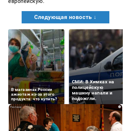
европейскую.
Следующая новость ↓
СМИ: В Химках на
полицейскую
В магазинах России
машину напали и
ажиотаж из-за этого
подожгли.
продукта: что купить?
i