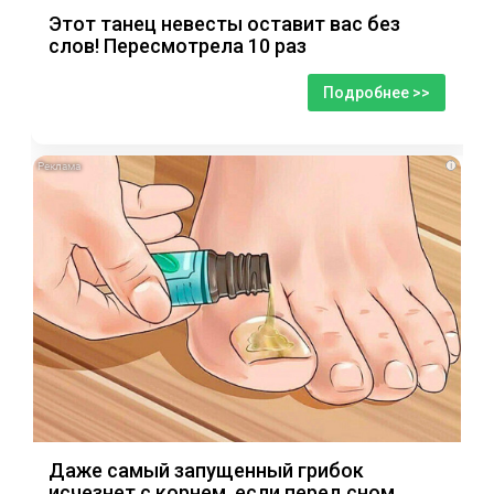
Этот танец невесты оставит вас без
слов! Пересмотрела 10 раз
Подробнее >>
i
Даже самый запущенный грибок
исчезнет с корнем, если перед сном…