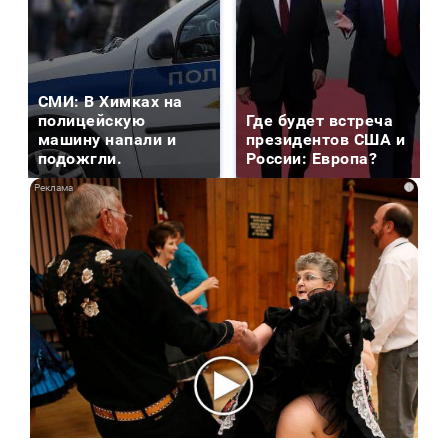
СМИ: В Химках на
полицейскую
Где будет встреча
машину напали и
президентов США и
подожгли.
России: Европа?
i