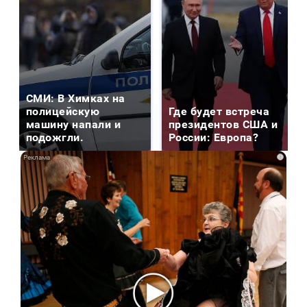
СМИ: В Химках на
полицейскую
Где будет встреча
машину напали и
президентов США и
подожгли.
России: Европа?
i