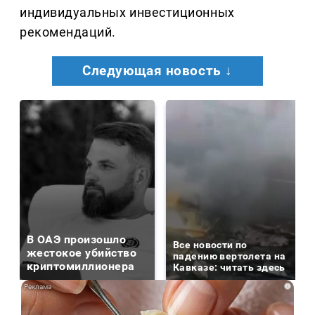
индивидуальных инвестиционных
рекомендаций.
Следующая новость ↓
В ОАЭ произошло
Все новости по
жестокое убийство
падению вертолета на
криптомиллионера
Кавказе: читать здесь
i