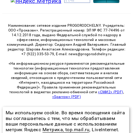
Наименование: сетевое издание PROGORODCHELNY. Учредитель:
ООО «Проказан». Регистрационный номер: ЭЛ № ФС 77-74496 от
14.12.2018 года, выдано Федеральной службой по надзору в
сфере связи, информационных технологий и массовых
коммуникаций. Директор: Сидоркин Андрей Валерьевич. Главный
редактор: Шарова Анастасия Александровна. Телефон редакции:
+7 (922) 335-53-79, E-mail: news@progorodchelny.ru
«На информационном ресурсе применяются рекомендательные
технологии (информационные технологии предоставления
информации на основе сбора, систематизации и анализа
сведений, относящихся к предпочтениям пользователей сети
«Интернет», находящихся на территории Российской
Федерации)». Правила применения рекомендательных
технологий в виджетах рекламно-обменной сети
«СМИ2» (PDF)
,
«Sparrow» (PDF)
Мы используем cookie. Во время посещения сайта
© 2026 «PROGorodChelny» | Все права защищены
вы соглашаетесь с тем, что мы обрабатываем
ваши персональные данные с использованием
Возрастная категория сайта 16+
метрик Яндекс Метрика, top.mail.ru, LiveInternet.
Политика конфиденциальности