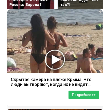
России: Европа?
так?!
i
Скрытая камера на пляже Крыма: Что
люди вытворяют, когда их не видят...
Подробнее >>