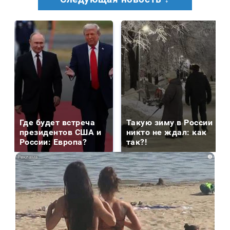
Где будет встреча
Такую зиму в России
президентов США и
никто не ждал: как
России: Европа?
так?!
i