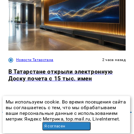
Новости Татарстана
2 часа назад
В Татарстане открыли электронную
Доску почета с 15 тыс. имен
Мы используем cookie. Во время посещения сайта
вы соглашаетесь с тем, что мы обрабатываем
ваши персональные данные с использованием
метрик Яндекс Метрика, top.mail.ru, LiveInternet.
Я согласен
Размещение рекламы