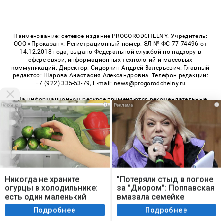
Наименование: сетевое издание PROGORODCHELNY. Учредитель:
ООО «Проказан». Регистрационный номер: ЭЛ № ФС 77-74496 от
14.12.2018 года, выдано Федеральной службой по надзору в
сфере связи, информационных технологий и массовых
коммуникаций. Директор: Сидоркин Андрей Валерьевич. Главный
редактор: Шарова Анастасия Александровна. Телефон редакции:
+7 (922) 335-53-79, E-mail: news@progorodchelny.ru
«На информационном ресурсе применяются рекомендательные
i
i
технологии (информационные технологии предоставления
информации на основе сбора, систематизации и анализа
сведений, относящихся к предпочтениям пользователей сети
«Интернет», находящихся на территории Российской
Федерации)». Правила применения рекомендательных
технологий в виджетах рекламно-обменной сети
«СМИ2» (PDF)
,
«Sparrow» (PDF)
Мы используем cookie. Во время посещения сайта
вы соглашаетесь с тем, что мы обрабатываем
Никогда не храните
"Потеряли стыд в погоне
ваши персональные данные с использованием
огурцы в холодильнике:
за "Диором": Поплавская
© 2026 «PROGorodChelny» | Все права защищены
метрик Яндекс Метрика, top.mail.ru, LiveInternet.
есть один маленький
вмазала семейке
Возрастная категория сайта 16+
секрет
Плющенко
Я согласен
Подробнее
Подробнее
Политика конфиденциальности