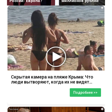
России: Европа?
миллионов рублей
i
Скрытая камера на пляже Крыма: Что
люди вытворяют, когда их не видят...
Подробнее >>
i