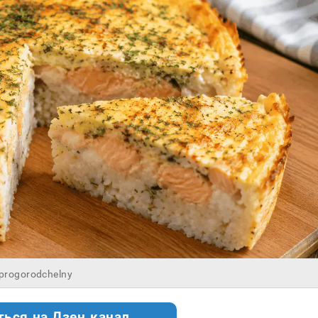
progorodchelny
ться на Дзен.канал