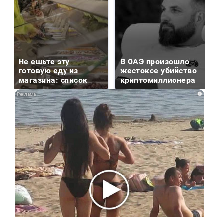
Не ешьте эту
В ОАЭ произошло
готовую еду из
жестокое убийство
магазина: список
криптомиллионера
i