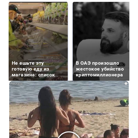
Не ешьте эту
В ОАЭ произошло
готовую еду из
жестокое убийство
магазина: список
криптомиллионера
i