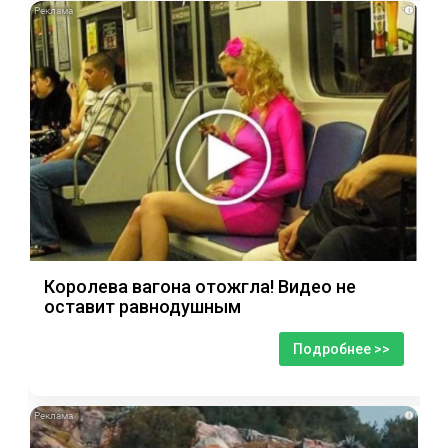
i
Королева вагона отожгла! Видео не
оставит равнодушным
Подробнее >>
i