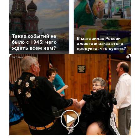
Таких событий не
В магазинах России
было с 1945: чего
ажиотаж из-за этого
ждать всем нам?
продукта: что купить?
i