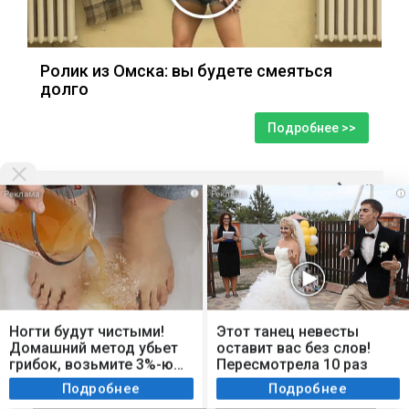
Ролик из Омска: вы будете смеяться
долго
Подробнее >>
i
i
Мы используем cookie. Во время посещения сайта
вы соглашаетесь с тем, что мы обрабатываем
Ногти будут чистыми!
Этот танец невесты
ваши персональные данные с использованием
Домашний метод убьет
оставит вас без слов!
метрик Яндекс Метрика, top.mail.ru, LiveInternet.
грибок, возьмите 3%-ю…
Пересмотрела 10 раз
Я согласен
Подробнее
Подробнее