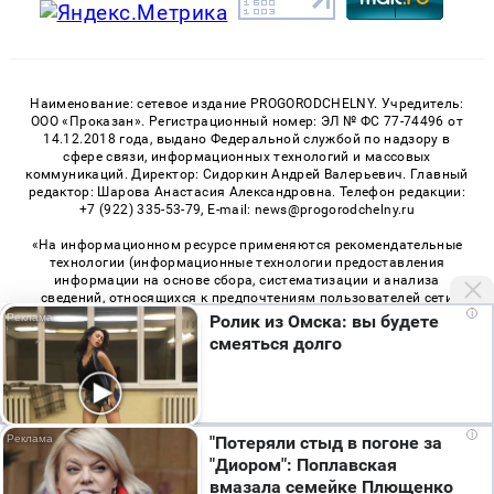
Наименование: сетевое издание PROGORODCHELNY. Учредитель:
ООО «Проказан». Регистрационный номер: ЭЛ № ФС 77-74496 от
14.12.2018 года, выдано Федеральной службой по надзору в
сфере связи, информационных технологий и массовых
коммуникаций. Директор: Сидоркин Андрей Валерьевич. Главный
редактор: Шарова Анастасия Александровна. Телефон редакции:
+7 (922) 335-53-79, E-mail: news@progorodchelny.ru
«На информационном ресурсе применяются рекомендательные
технологии (информационные технологии предоставления
информации на основе сбора, систематизации и анализа
сведений, относящихся к предпочтениям пользователей сети
i
«Интернет», находящихся на территории Российской
Ролик из Омска: вы будете
Федерации)». Правила применения рекомендательных
смеяться долго
технологий в виджетах рекламно-обменной сети
«СМИ2» (PDF)
,
«Sparrow» (PDF)
Мы используем cookie. Во время посещения сайта
i
"Потеряли стыд в погоне за
© 2026 «PROGorodChelny» | Все права защищены
вы соглашаетесь с тем, что мы обрабатываем
"Диором": Поплавская
ваши персональные данные с использованием
Возрастная категория сайта 16+
вмазала семейке Плющенко
метрик Яндекс Метрика, top.mail.ru, LiveInternet.