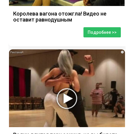
Королева вагона отожгла! Видео не
оставит равнодушным
Подробнее >>
i