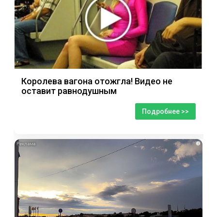
Королева вагона отожгла! Видео не
оставит равнодушным
Подробнее >>
i