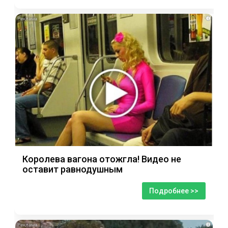
i
Королева вагона отожгла! Видео не
оставит равнодушным
Подробнее >>
i