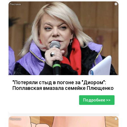
i
"Потеряли стыд в погоне за "Диором":
Поплавская вмазала семейке Плющенко
Подробнее >>
i