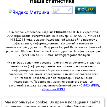
Наша статистика
Наименование: сетевое издание PROGORODCHELNY. Учредитель:
ООО «Проказан». Регистрационный номер: ЭЛ № ФС 77-74496 от
14.12.2018 года, выдано Федеральной службой по надзору в
сфере связи, информационных технологий и массовых
коммуникаций. Директор: Сидоркин Андрей Валерьевич. Главный
редактор: Шарова Анастасия Александровна. Телефон редакции:
+7 (922) 335-53-79, E-mail: news@progorodchelny.ru
«На информационном ресурсе применяются рекомендательные
технологии (информационные технологии предоставления
информации на основе сбора, систематизации и анализа
сведений, относящихся к предпочтениям пользователей сети
«Интернет», находящихся на территории Российской
Федерации)». Правила применения рекомендательных
технологий в виджетах рекламно-обменной сети
«СМИ2» (PDF)
,
«Sparrow» (PDF)
Мы используем cookie. Во время посещения сайта
© 2026 «PROGorodChelny» | Все права защищены
вы соглашаетесь с тем, что мы обрабатываем