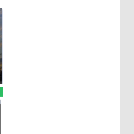
СМИ: В Химках на
полицейскую
В магазинах России
машину напали и
ажиотаж из-за этого
подожгли.
продукта: что купить?