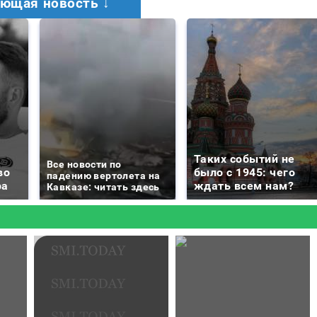
ющая новость ↓
Таких событий не
Все новости по
во
было с 1945: чего
падению вертолета на
ра
ждать всем нам?
Кавказе: читать здесь