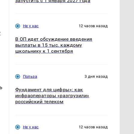
запустить с 1 января 2027 года
Не у нас
12 часов назад
2
В ОП идет обсуждение введения
выплаты в 15 тыс. каждому
школьнику к 1 сентября
Польза
3 дня назад
ь
Фундамент для цифры»: как
я
инфраоператоры «разгрузили»
российский телеком
Не у нас
12 часов назад