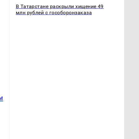
В Татарстане раскрыли хищение 49
млн рублей с гособоронзаказа
м