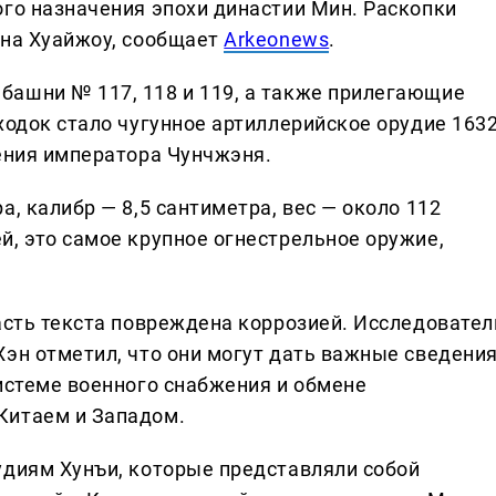
ого назначения эпохи династии Мин. Раскопки
она Хуайжоу, сообщает
Arkeonews
.
башни № 117, 118 и 119, а также прилегающие
ходок стало чугунное артиллерийское орудие 163
ления императора Чунчжэня.
а, калибр — 8,5 сантиметра, вес — около 112
й, это самое крупное огнестрельное оружие,
асть текста повреждена коррозией. Исследовател
Хэн отметил, что они могут дать важные сведени
системе военного снабжения и обмене
Китаем и Западом.
удиям Хунъи, которые представляли собой