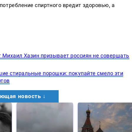
отребление спиртного вредит здоровью, а
т Михаил Хазин призывает россиян не совершать
шие стиральные порошки: покупайте смело эти
ртов
ющая новость ↓