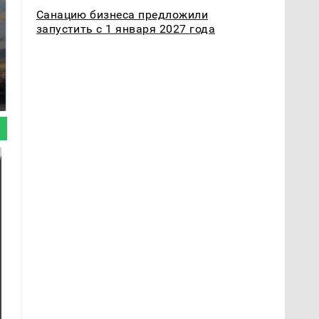
Санацию бизнеса предложили
запустить с 1 января 2027 года
СМИ: В Химках на
полицейскую
В магазинах России
машину напали и
ажиотаж из-за этого
подожгли.
продукта: что купить?