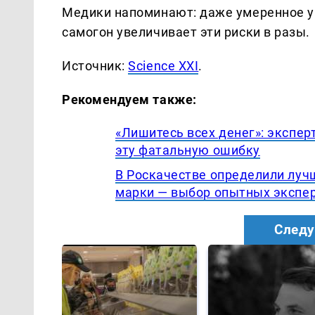
Медики напоминают: даже умеренное уп
самогон увеличивает эти риски в разы.
Источник:
Science XXI
.
Рекомендуем также:
«Лишитесь всех денег»: экспер
эту фатальную ошибку
В Роскачестве определили луч
марки — выбор опытных экспе
Следу