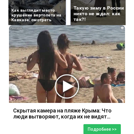
Такую зиму в России
Как выглядит место
никто не ждал: как
крушение вертолета на
так?!
Кавказе: смотреть
i
Скрытая камера на пляже Крыма: Что
люди вытворяют, когда их не видят...
Подробнее >>