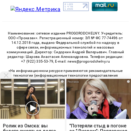
Наименование: сетевое издание PROGORODCHELNY. Учредитель:
ООО «Проказан». Регистрационный номер: ЭЛ № ФС 77-74496 от
14.12.2018 года, выдано Федеральной службой по надзору в
сфере связи, информационных технологий и массовых
коммуникаций. Директор: Сидоркин Андрей Валерьевич. Главный
редактор: Шарова Анастасия Александровна. Телефон редакции:
+7 (922) 335-53-79, E-mail: news@progorodchelny.ru
«На информационном ресурсе применяются рекомендательные
технологии (информационные технологии предоставления
информации на основе сбора, систематизации и анализа
i
i
сведений, относящихся к предпочтениям пользователей сети
«Интернет», находящихся на территории Российской
Федерации)». Правила применения рекомендательных
технологий в виджетах рекламно-обменной сети
«СМИ2» (PDF)
,
«Sparrow» (PDF)
Мы используем cookie. Во время посещения сайта
© 2026 «PROGorodChelny» | Все права защищены
вы соглашаетесь с тем, что мы обрабатываем
Ролик из Омска: вы
"Потеряли стыд в погоне
ваши персональные данные с использованием
Возрастная категория сайта 16+