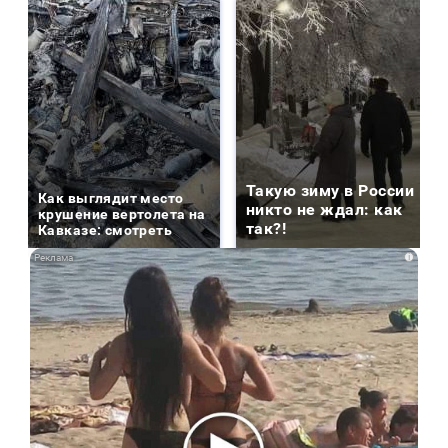
Такую зиму в России
Как выглядит место
никто не ждал: как
крушение вертолета на
так?!
Кавказе: смотреть
i