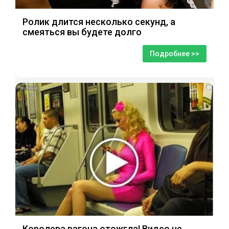
Ролик длится несколько секунд, а
смеяться вы будете долго
Подробнее >>
i
Королева вагона отожгла! Видео не