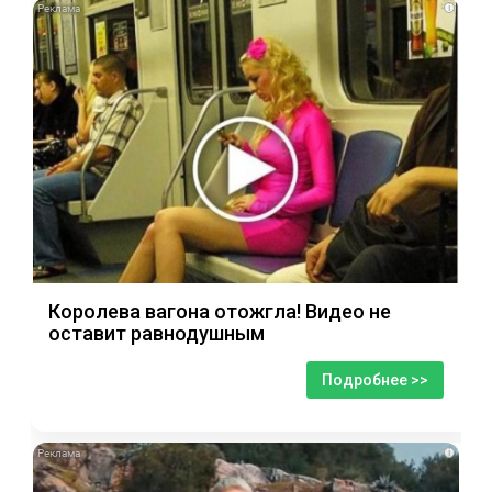
i
Королева вагона отожгла! Видео не
оставит равнодушным
Подробнее >>
i