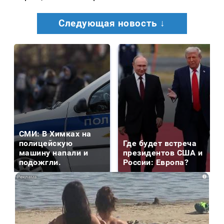
Следующая новость ↓
СМИ: В Химках на
полицейскую
Где будет встреча
машину напали и
президентов США и
подожгли.
России: Европа?
i