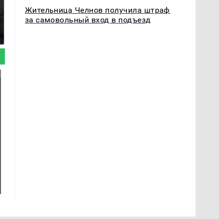
Жительница Челнов получила штраф
Таких событий не
Такую зиму в России
за самовольный вход в подъезд
было с 1945: чего
никто не ждал: как
ждать всем нам?
так?!