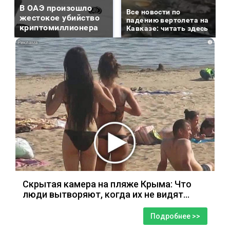
В ОАЭ произошло
Все новости по
жестокое убийство
падению вертолета на
криптомиллионера
Кавказе: читать здесь
i
Скрытая камера на пляже Крыма: Что
люди вытворяют, когда их не видят...
Подробнее >>