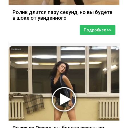
Ролик длится пару секунд, но вы будете
в шоке от увиденного
Подробнее >>
i
Ролик из Омска: вы будете смеяться