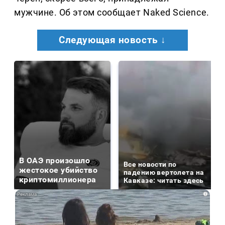
мужчине. Об этом сообщает Naked Science.
Следующая новость ↓
В ОАЭ произошло
Все новости по
жестокое убийство
падению вертолета на
криптомиллионера
Кавказе: читать здесь
i