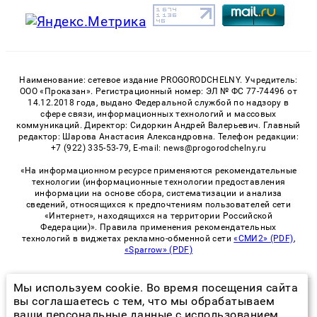
Наименование: сетевое издание PROGORODCHELNY. Учредитель:
ООО «Проказан». Регистрационный номер: ЭЛ № ФС 77-74496 от
14.12.2018 года, выдано Федеральной службой по надзору в
сфере связи, информационных технологий и массовых
коммуникаций. Директор: Сидоркин Андрей Валерьевич. Главный
редактор: Шарова Анастасия Александровна. Телефон редакции:
+7 (922) 335-53-79, E-mail: news@progorodchelny.ru
«На информационном ресурсе применяются рекомендательные
технологии (информационные технологии предоставления
информации на основе сбора, систематизации и анализа
сведений, относящихся к предпочтениям пользователей сети
«Интернет», находящихся на территории Российской
Федерации)». Правила применения рекомендательных
технологий в виджетах рекламно-обменной сети
«СМИ2» (PDF)
,
«Sparrow» (PDF)
Мы используем cookie. Во время посещения сайта
© 2026 «PROGorodChelny» | Все права защищены
вы соглашаетесь с тем, что мы обрабатываем
ваши персональные данные с использованием
Возрастная категория сайта 16+