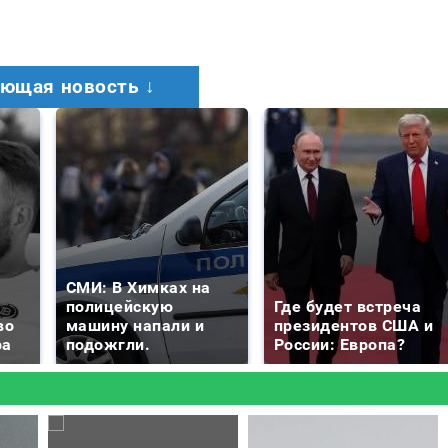
ющая новость ↓
СМИ: В Химках на
полицейскую
Где будет встреча
во
машину напали и
президентов США и
ра
подожгли.
России: Европа?