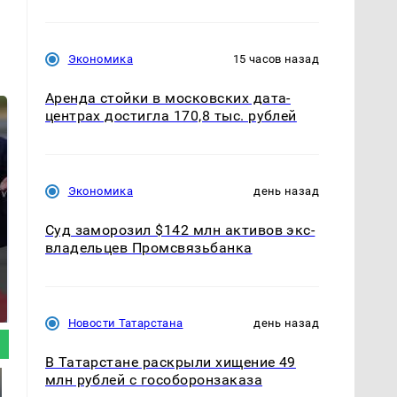
Экономика
15 часов назад
Аренда стойки в московских дата-
центрах достигла 170,8 тыс. рублей
Экономика
день назад
Суд заморозил $142 млн активов экс-
владельцев Промсвязьбанка
На Урале из казны
Такую зиму в России
были украдены 18
никто не ждал: как
миллионов рублей
так?!
Новости Татарстана
день назад
В Татарстане раскрыли хищение 49
млн рублей с гособоронзаказа