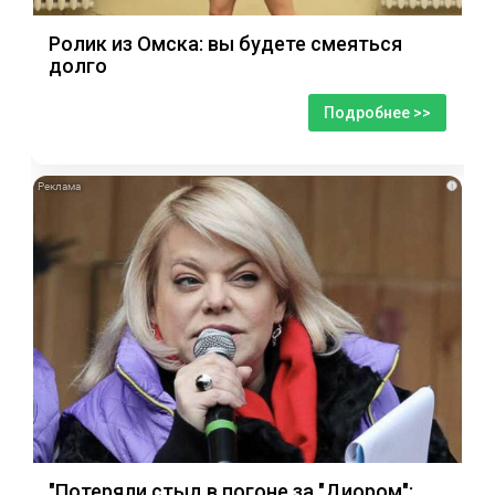
Ролик из Омска: вы будете смеяться
долго
Подробнее >>
i
"Потеряли стыд в погоне за "Диором":