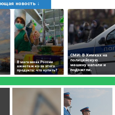
ющая новость ↓
СМИ: В Химках на
е
полицейскую
В магазинах России
о
машину напали и
ажиотаж из-за этого
подожгли.
продукта: что купить?