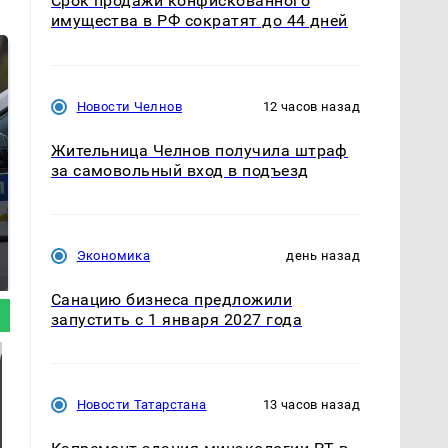
Срок продажи конфискованного
имущества в РФ сократят до 44 дней
Новости Челнов
12 часов назад
Жительница Челнов получила штраф
за самовольный вход в подъезд
Где будет встреча
Как выглядит место
президентов США и
Экономика
день назад
крушение вертолета на
России: Европа?
Кавказе: смотреть
Санацию бизнеса предложили
запустить с 1 января 2027 года
Новости Татарстана
13 часов назад