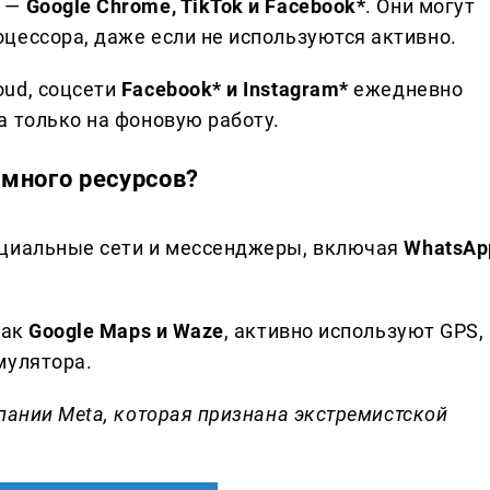
й —
Google Chrome, TikTok и Facebook*
. Они могут
цессора, даже если не используются активно.
oud, соцсети
Facebook* и Instagram*
ежедневно
а только на фоновую работу.
много ресурсов?
оциальные сети и мессенджеры, включая
WhatsAp
как
Google Maps и Waze
, активно используют GPS,
мулятора.
пании Meta, которая признана экстремистской