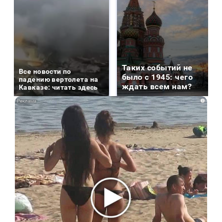
Таких событий не
Все новости по
было с 1945: чего
падению вертолета на
ждать всем нам?
Кавказе: читать здесь
i