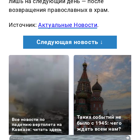
лишь на следующий день — после
возвращения православных в храм.
Источник:
Актуальные Новости
.
Следующая новость ↓
Таких событий не
Все новости по
было с 1945: чего
падению вертолета на
ждать всем нам?
Кавказе: читать здесь
i