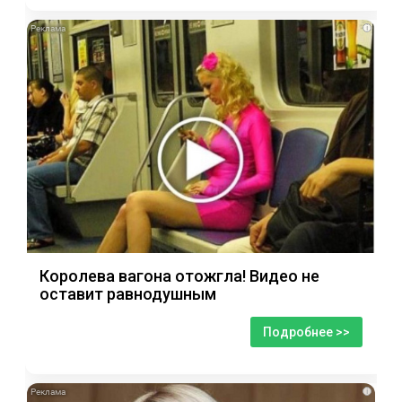
i
Королева вагона отожгла! Видео не
оставит равнодушным
Подробнее >>
i