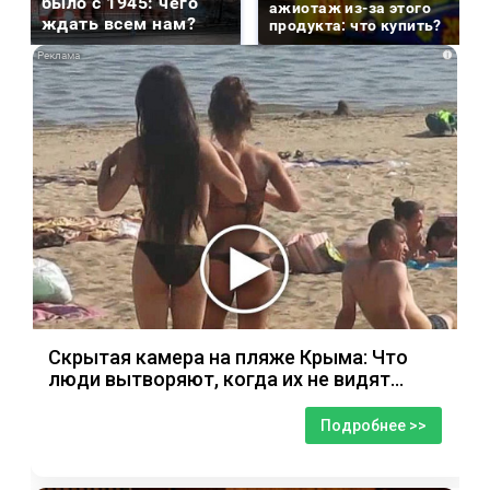
было с 1945: чего
ажиотаж из-за этого
ждать всем нам?
продукта: что купить?
i
Скрытая камера на пляже Крыма: Что
люди вытворяют, когда их не видят...
Подробнее >>