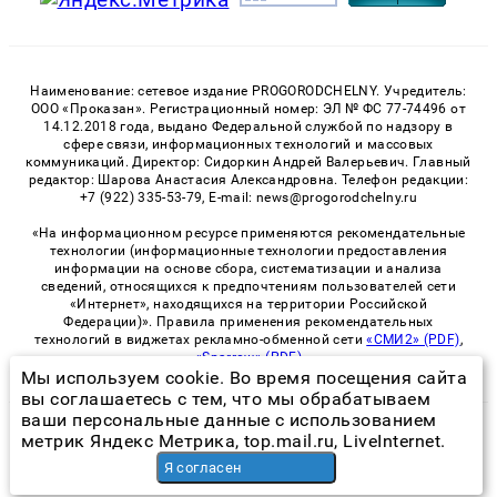
Наименование: сетевое издание PROGORODCHELNY. Учредитель:
ООО «Проказан». Регистрационный номер: ЭЛ № ФС 77-74496 от
14.12.2018 года, выдано Федеральной службой по надзору в
сфере связи, информационных технологий и массовых
коммуникаций. Директор: Сидоркин Андрей Валерьевич. Главный
редактор: Шарова Анастасия Александровна. Телефон редакции:
+7 (922) 335-53-79, E-mail: news@progorodchelny.ru
«На информационном ресурсе применяются рекомендательные
технологии (информационные технологии предоставления
информации на основе сбора, систематизации и анализа
сведений, относящихся к предпочтениям пользователей сети
«Интернет», находящихся на территории Российской
Федерации)». Правила применения рекомендательных
технологий в виджетах рекламно-обменной сети
«СМИ2» (PDF)
,
«Sparrow» (PDF)
Мы используем cookie. Во время посещения сайта
вы соглашаетесь с тем, что мы обрабатываем
ваши персональные данные с использованием
© 2026 «PROGorodChelny» | Все права защищены
метрик Яндекс Метрика, top.mail.ru, LiveInternet.
Возрастная категория сайта 16+
Я согласен
Политика конфиденциальности