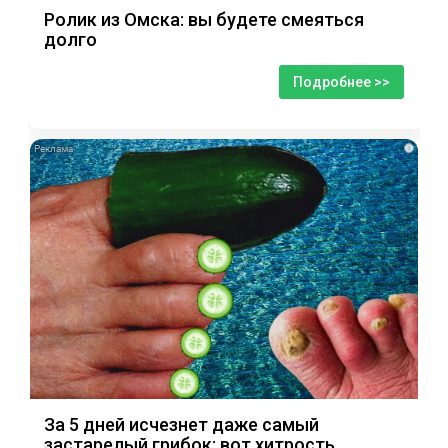
Ролик из Омска: вы будете смеяться
долго
Подробнее >>
i
За 5 дней исчезнет даже самый
застарелый грибок: вот хитрость