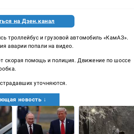
ться на Дзен.канал
сь троллейбус и грузовой автомобиль «КамАЗ».
ия аварии попали на видео.
т скорая помощь и полиция. Движение по шоссе
робка.
острадавших уточняются.
ющая новость ↓