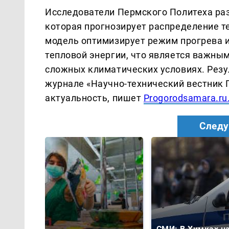
Исследователи Пермского Политеха раз
которая прогнозирует распределение т
модель оптимизирует режим прогрева 
тепловой энергии, что является важны
сложных климатических условиях. Рез
журнале «Научно-технический вестник 
актуальность, пишет
Progorodsamara.ru
Следу
СМИ: В Химках н