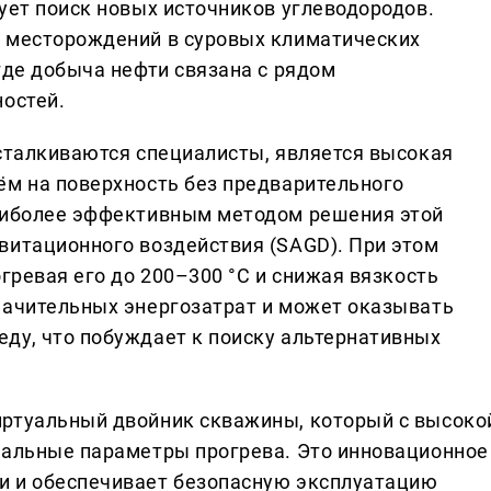
ует поиск новых источников углеводородов.
е месторождений в суровых климатических
где добыча нефти связана с рядом
ностей.
 сталкиваются специалисты, является высокая
ём на поверхность без предварительного
Наиболее эффективным методом решения этой
витационного воздействия (SAGD). При этом
огревая его до 200–300 °C и снижая вязкость
начительных энергозатрат и может оказывать
ду, что побуждает к поиску альтернативных
иртуальный двойник скважины, который с высоко
мальные параметры прогрева. Это инновационное
и и обеспечивает безопасную эксплуатацию