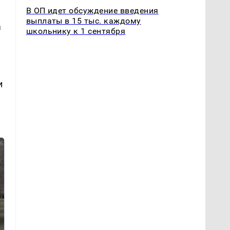
В ОП идет обсуждение введения
выплаты в 15 тыс. каждому
а
школьнику к 1 сентября
и